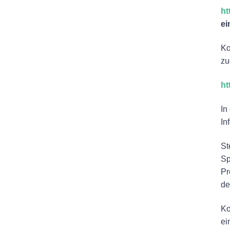
ht
ei
Ko
zu
ht
In
In
St
Sp
Pr
de
Ko
ei