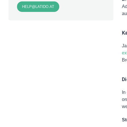
Ad
HELP@LATIDO.AT
au
Ka
Ja
ex
Br
Di
In
or
we
St