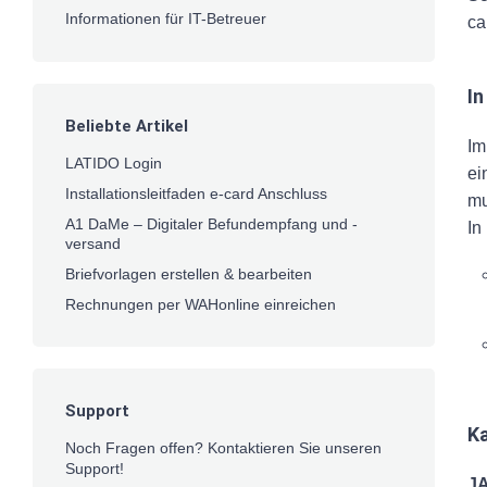
Informationen für IT-Betreuer
ca
In
Beliebte Artikel
Im
LATIDO Login
ei
Installationsleitfaden e-card Anschluss
mu
A1 DaMe – Digitaler Befundempfang und -
In
versand
Briefvorlagen erstellen & bearbeiten
Rechnungen per WAHonline einreichen
Support
Ka
Noch Fragen offen? Kontaktieren Sie unseren
Support!
JA