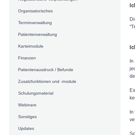
Ic
Organisatorisches
Di
Terminverwaltung
“T
Patientenverwaltung
Karteimodule
Ic
Finanzen
In
je
Patientenausdruck / Befunde
de
Zusatzfunktionen und -module
Es
Schulungsmaterial
ke
Webinare
In
Sonstiges
ve
Updates
So