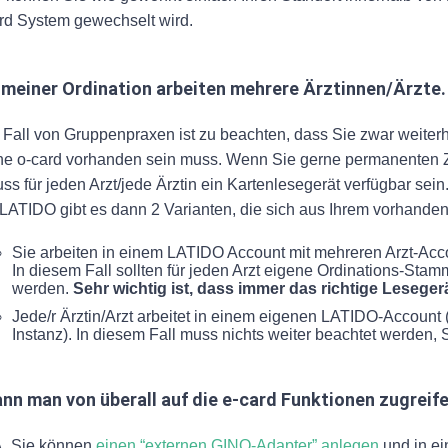
rd System gewechselt wird.
 meiner Ordination arbeiten mehrere Ärztinnen/Ärzte.
 Fall von Gruppenpraxen ist zu beachten, dass Sie zwar weiterh
ne o-card vorhanden sein muss. Wenn Sie gerne permanenten Zu
ss für jeden Arzt/jede Ärztin ein Kartenlesegerät verfügbar sein
 LATIDO gibt es dann 2 Varianten, die sich aus Ihrem vorhande
Sie arbeiten in einem LATIDO Account mit mehreren Arzt-Acc
In diesem Fall sollten für jeden Arzt eigene Ordinations-Stam
werden.
Sehr wichtig ist, dass immer das richtige Lesegerät
Jede/r Ärztin/Arzt arbeitet in einem eigenen LATIDO-Account (j
Instanz). In diesem Fall muss nichts weiter beachtet werden
nn man von überall auf die e-card Funktionen zugreif
.
Sie können
einen “externen GINO-Adapter” anlegen
und in ei