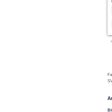
Fa
SV
A
Bi