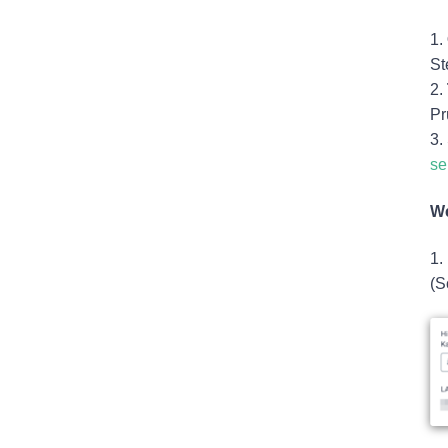
1.
St
2.
Pr
3.
se
We
1.
(S