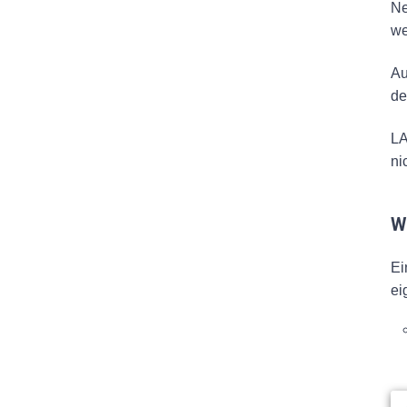
Ne
we
Au
de
LA
ni
W
Ei
ei