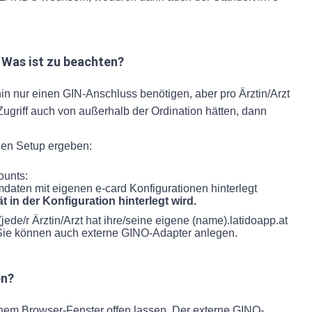
 Was ist zu beachten?
in nur einen GIN-Anschluss benötigen, aber pro Ärztin/Arzt
griff auch von außerhalb der Ordination hätten, dann
.
nen Setup ergeben:
ounts:
mdaten mit eigenen e-card Konfigurationen hinterlegt
 in der Konfiguration hinterlegt wird.
ede/r Ärztin/Arzt hat ihre/seine eigene (name).latidoapp.at
, Sie können auch externe GINO-Adapter anlegen.
en?
nem Browser-Fenster offen lassen. Der externe GINO-